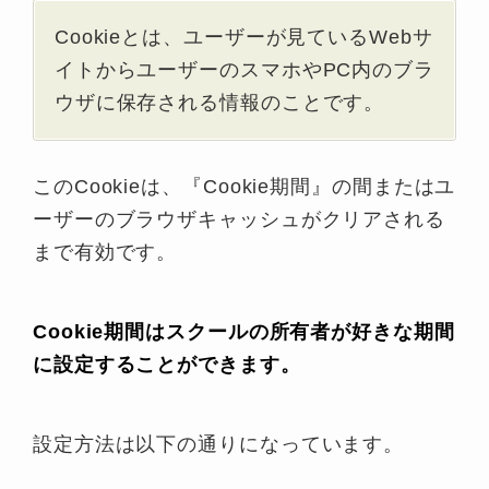
Cookieとは、ユーザーが見ているWebサ
①Payout Detalisを開き、②
⑤チェック欄にチェック
イトからユーザーのスマホやPC内のブラ
の欄にPayPalのメールアドレスを入力
ウザに保存される情報のことです。
③Saveを押して
このCookieは、『Cookie期間』の間またはユ
⑥Importをクリック
ーザーのブラウザキャッシュがクリアされる
まで有効です。
Cookie期間はスクールの所有者が好きな期間
に設定することができます。
アフィリエイトの報酬は毎月1日（または
1日が週末または米国の休日の場合は翌営
業日）に米ドルでPayPalにて支払われま
設定方法は以下の通りになっています。
す。