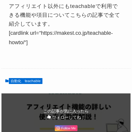
アフィリエイト以外にもteachableで利用で
①希望のCookie期間を入力して、②Save
きる機能や項目についてこちらの記事で全て
を押します。
紹介しています。
[cardlink url=”https://makest.co.jp/teachable-
howto/”]
②のボタンを
押してオフ
自動化
teachable
この記事が気に入ったら
フォローしてね！
Follow Me