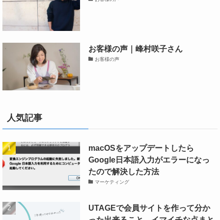
①にアフィリエイトしたいページのURL
を入力して、②Generateをクリック
お客様の声｜峰村咲子さん
お客様の声
人気記事
macOSをアップデートしたら
Google日本語入力がエラーになっ
たので解決した方法
Copyをクリックしてコピーしてアフ
マーケティング
ィリエイト対象の受講生に送ります。
UTAGEで会員サイトを作って分か
った出来ること、イマイチな点まと