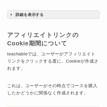
詳細を表示する
①名前、②メールアドレス、③パスワー
スクールを
アフィリエイトリンクの
ド（オプション）、④報酬の割合を入力
開いてアイコンマークをクリック
Cookie期間について
し
View
teachableでは、ユーザーがアフィリエイト
Admin Dashboardをクリック
リンクをクリックする度に、Cookieが作成さ
れます。
これは、ユーザーがその時点でコースを購入
したかどうかに関係なく作成されます。