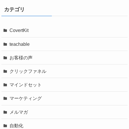
クリック
カテゴリ
CovertKit
teachable
お客様の声
クリックファネル
①Affiliate Dashboardを開いて
マインドセット
②対象のページURLを
マーケティング
入力
③Generateをクリック
メルマガ
自動化